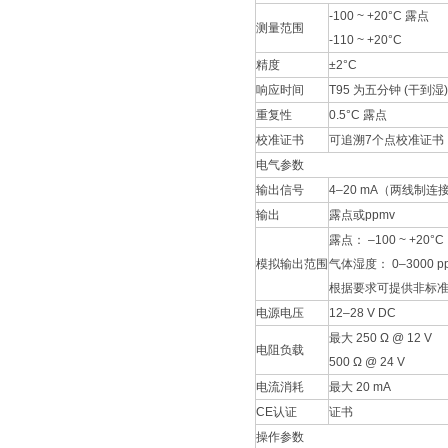
-100 ~ +20°C 露点
测量范围
-110 ~ +20°C
精度
±2°C
响应时间
T95 为五分钟 (干到湿)
重复性
0.5°C 露点
校准证书
可追溯7个点校准证书
电气参数
输出信号
4–20 mA（两线制
输出
露点或ppmv
露点： –100 ~ +20°C
模拟输出范围
气体湿度： 0–3000 p
根据要求可提供非标
电源电压
12–28 V DC
最大 250 Ω @ 12 V
电阻负载
500 Ω @ 24 V
电流消耗
最大 20 mA
CE认证
证书
操作参数