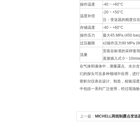
操作温度
-40 ~ +60°C
-20 ~ +50°C
温度补偿
注：变送器的精度仅在此
存储温度
-40 ~ +60°C
操作压力
最大45 MPa (450 bar
过压极限
x2操作压力90 MPa (90
安装在标准的采样套筒里， 1
流量
直接插入式 0 ~ 10m/s
在气体和液体中，测量露点、水分含量和
们的探头可在多种领域中应用，进行
密析尔仪表在设计、制造，校验湿度
中包括一系列广泛使用，经过现场验
上一篇：
MICHELL两线制露点变送器