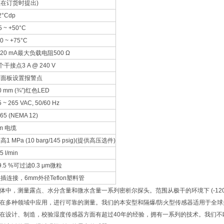
在订货时提出)
2°Cdp
-5 ~ +50°C
40 ~ +75°C
-20 mA最大负载电阻500 Ω
个干接点3 A @ 240 V
前面板设置报警点
0 mm (¾”)红色LED
5 ~ 265 VAC, 50/60 Hz
P65 (NEMA 12)
m 电缆
高1 MPa (10 barg/145 psig)(提供高压选件)
5 l/min
9.5 %可过滤0.3 μm微粒
插连接，6mm外径Teflon塑料管
体中，测量露点、水分含量和微水含量一系列密析尔探头。范围从极干的环境下 (-120°
在多种领域中应用，进行可靠的测量。我们的本安型和隔爆/防火型传感器适用于全球
在设计、制造，校验湿度传感器方面有超过40年的经验，拥有一系列的技术。我们