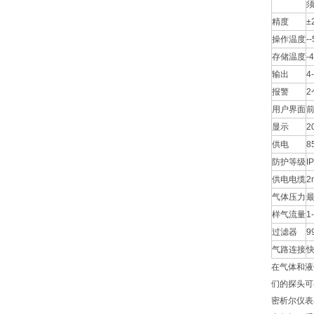
须
精度
±
操作温度
-
存储温度
-
输出
4
报警
2
用户界面
显示
2
供电
8
防护等级
I
供电电缆
2
气体压力
最
样气流量
1-
过滤器
9
气路连接
快
在气体和液
们的探头可
密析尔仪表