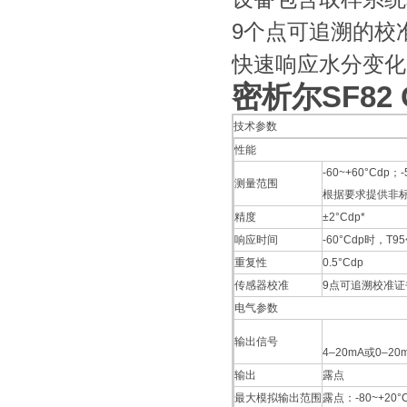
9个点可追溯的校
快速响应水分变化
密析尔SF82
技术参数
性能
-60~+60°Cdp；
测量范围
根据要求提供非标
精度
±2°Cdp*
响应时间
-60°Cdp时，T9
重复性
0.5°Cdp
传感器校准
9点可追溯校准证
电气参数
输出信号
4–20mA或0–2
输出
露点
最大模拟输出范围
露点：-80~+20°