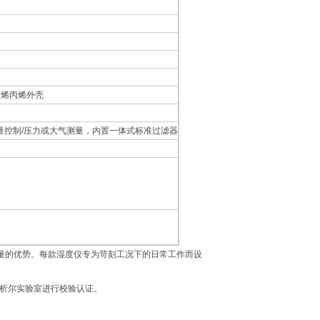
乙烯丙烯外壳
量控制/压力或大气测量，内置一体式标准过滤器
量的优势。每款湿度仪专为苛刻工况下的日常工作而设
密析尔实验室进行校验认证。