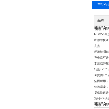
产品介
品牌
密析尔
MDM50
应用中快速
亮点
现场检测低可
充电后可连
常压或带压
精度±2°Cd
可提供9个
坚固耐用，
结构紧凑，
提供快速连
3分钟内快速
密析尔