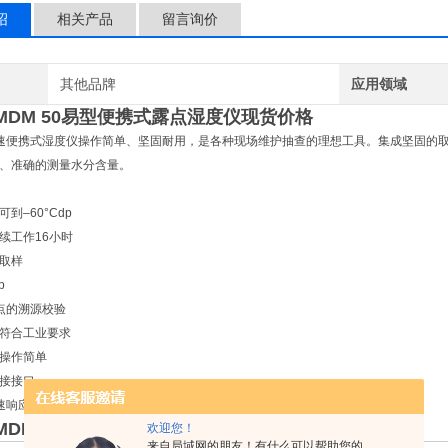
绍
相关产品
留言询价
其他品牌
应用领域
MDM 50易型便携式露点湿度仪现货价格
高速便携式湿度仪操作简单、坚固耐用，是各种现场维护抽查的理想工具。集成坚固的
、准确的测量水分含量。
到–60°Cdp
续工作16小时
取样
p
点的溯源校验
符合工业要求
操作简单
接接口
响应到-60°Cdp
MDM 50易型便携式露点湿度仪现货价格
欢迎您！
来自局域网的朋友！有什么可以帮助您的