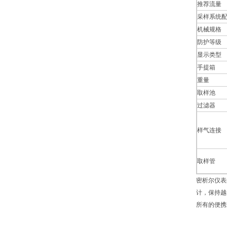
推荐流量
采样系统
机械规格
防护等级
显示类型
手提箱
重量
取样池
过滤器
样气连接
取样管
密析尔仪表
计，保持越
所有的便携