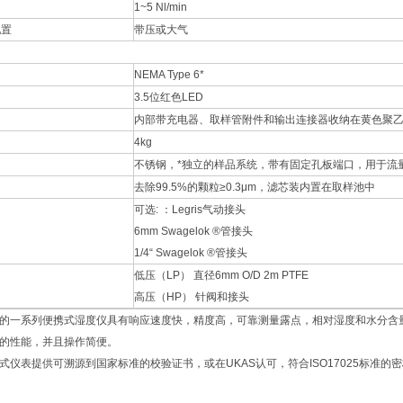
1~5 Nl/min
配置
带压或大气
NEMA Type 6*
3.5位红色LED
内部带充电器、取样管附件和输出连接器收纳在黄色聚
4kg
不锈钢，*独立的样品系统，带有固定孔板端口，用于流
去除99.5%的颗粒≥0.3μm，滤芯装内置在取样池中
可选: ：Legris气动接头
6mm Swagelok ®管接头
1/4“ Swagelok ®管接头
低压（LP） 直径6mm O/D 2m PTFE
高压（HP） 针阀和接头
的一系列便携式湿度仪具有响应速度快，精度高，可靠测量露点，相对湿度和水分含
的性能，并且操作简便。
式仪表提供可溯源到国家标准的校验证书，或在UKAS认可，符合ISO17025标准的