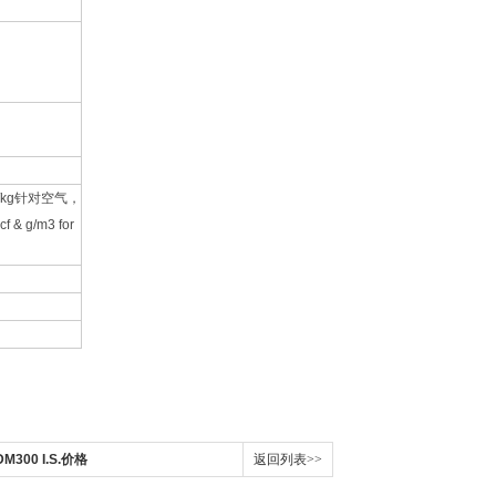
g/kg针对空气，
f & g/m3 for
300 I.S.价格
返回列表>>