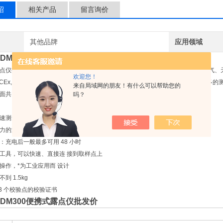
绍
相关产品
留言询价
其他品牌
应用领域
DM300便携式露点仪批发价
点仪提供快速的现场取样检测，测量大量应用中的露点或水气含量，包括压缩空气、
欢迎您！
 IECEx, FM, CSA 和GOST等多种认证的MDM300 能够在相同的工作时间内
来自局域网的朋友！有什么可以帮助您的
面共同保证严酷工业条件下的操作舒适性和实用性。
吗？
测量，到-60°C露点T95小于15分钟
的测量，最高到350barg
：充电后一般最多可用 48 小时
工具，可以快速、直接连 接到取样点上
操作，*为工业应用而 设计
到 1.5kg
13 个校验点的校验证书
DM300便携式露点仪批发价