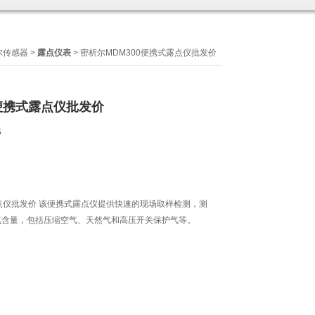
析尔传感器
>
露点仪表
> 密析尔MDM300便携式露点仪批发价
0便携式露点仪批发价
6
露点仪批发价 该便携式露点仪提供快速的现场取样检测，测
气含量，包括压缩空气、天然气和高压开关保护气等。