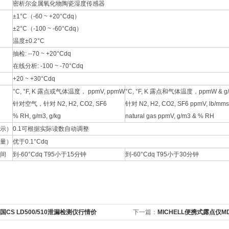
密析尔金属氧化物陶瓷湿度传感器
±1°C（-60 ~ +20°Cdq）
±2°C（-100 ~ -60°Cdq）
温度±0.2°C
抽检: --70 ~ +20°Cdq
在线分析: -100 ~ -70°Cdq
+20 ~ +30°Cdq
°C, °F, K 露点或气体温度， ppmV, ppmW
°C, °F, K 露点和气体温度，ppmW & 
针对空气，针对 N2, H2, CO2, SF6
针对 N2, H2, CO2, SF6 ppmV, lb/mmsc
% RH, g/m3, g/kg
natural gas ppmV, g/m3 & % RH
示）
0.1可根据实际读数自动调整
量）
优于0.1°Cdq
间
到-60°Cdq T95小于15分钟
到-60°Cdq T95小于30分钟
国CS LD500/510泄漏检测仪行情价
下一篇：
MICHELL便携式露点仪MDM