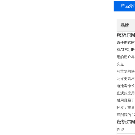
产品介
品牌
密析尔M
该便携式露
有ATEX,
用的用户界
亮点
可重复的快速
允许更高压力
电池寿命长
直观的应用
耐用且易于
轻质：重量不
可溯源的 
密析尔M
性能