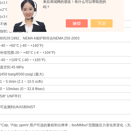
来自局域网的朋友！有什么可以帮助您的
(±1.8°F, -76 ~ +68°Fdp)
吗？
±2°C -100 ~ -60°Cdp
(±3.6°F, -148 ~ -76°Fdp)
不锈钢
按BS EN标准IP66
60529:1992、NEMA 4保护和符合NEMA 250-2003
-40 ~ +60°C (-40 ~ +140°F)
补偿范围-20 ~ +40°C (-4 ~ +104°F)
-40 ~ +109°C (-40 ~ +165°F)
真空到 45 MPa
(450 barg/6500 psig) (最大)
1 ~ 5 l/min (2.1 ~ 10.5 scfh)
0 ~ 10m/sec (0 ~ 32.8 ft/sec)
5/8” UNF平行
可追溯到UKAS和NIST
°Cdp, °Fdp; ppmV 用户可选的量程和分辨率；lbs/MMscf 范围随压力变化而变化