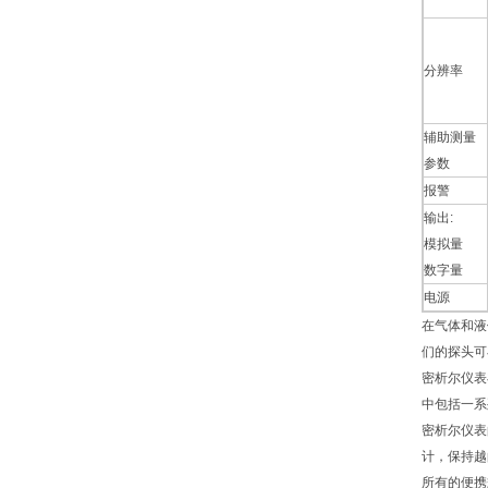
分辨率
辅助测量
参数
报警
输出:
模拟量
数字量
电源
在气体和液
们的探头可
密析尔仪表
中包括一系
密析尔仪表
计，保持越
所有的便携