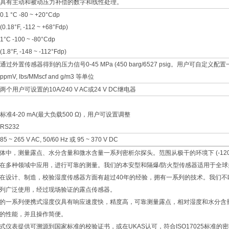
具有主动和被动压力补偿的数字和线性处理。
0.1 °C -80 ~ +20°Cdp
(0.18°F, -112 ~ +68°Fdp)
1°C -100 ~ -80°Cdp
(1.8°F, -148 ~ -112°Fdp)
通过外置传感器得到的压力信号0-45 MPa (450 barg/6527 psig。用户可自定
ppmV, lbs/MMscf and g/m3 等单位
两个用户可设置的10A/240 V AC或24 V DC继电器
标准4-20 mA(最大负载500 Ω)，用户可设置调整
RS232
85 ~ 265 V AC, 50/60 Hz 或 95 ~ 370 V DC
体中，测量露点、水分含量和微水含量一系列密析尔探头。范围从极干的环境下 (-120°
在多种领域中应用，进行可靠的测量。我们的本安型和隔爆/防火型传感器适用于全球
在设计、制造，校验湿度传感器方面有超过40年的经验，拥有一系列的技术。我们
列广泛使用，经过现场验证的露点传感器。
的一系列便携式湿度仪具有响应速度快，精度高，可靠测量露点，相对湿度和水分含
的性能，并且操作简便。
式仪表提供可溯源到国家标准的校验证书，或在UKAS认可，符合ISO17025标准的