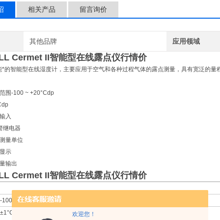
绍
相关产品
留言询价
其他品牌
应用领域
ELL Cermet II智能型在线露点仪行情价
能*的智能型在线湿度计，主要应用于空气和各种过程气体的露点测量，具有宽泛的量
-100 ~ +20°Cdp
dp
输入
警继电器
测量单位
显示
量输出
ELL Cermet II智能型在线露点仪行情价
-100 ~ +20°Cdp (-148 ~ +68°Fdp)
±1°C -60 ~ +20°Cdp
欢迎您！