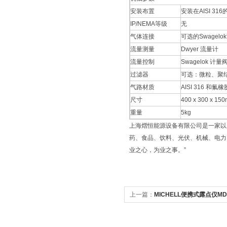
安装布置
安装在AISI 31
IP/NEMA等级
无
气体连接
可选的Swagelo
流量测量
Dwyer 流量计
流量控制
Swagelok 计量
过滤器
可选：微粒、聚
气路材质
AISI 316 
尺寸
400 x 300 x 15
重量
5kg
上海熠恒能源设备有限公司是一家以
药、食品、饮料、光伏、机械、电力
业之心，为业之事。”
上一篇：
MICHELL便携式露点仪MDM