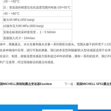
-20 ~ +50°C
注：变送器的精度仅在此温度范围内有效-20/+50°C
-40 ~ +60°C
最大45 MPa (450 barg)
x2操作压力90 MPa (900 barg)
安装在标准的采样套筒里， 1 ~ 5 Nl/min
直接插入式 0 ~ 10m/sec
体中，测量露点、水分含量和微水含量一系列密析尔探头。范围从极干的环境下 (-120°
在多种领域中应用，进行可靠的测量。我们的本安型和隔爆/防火型传感器适用于全球
在设计、制造，校验湿度传感器方面有超过40年的经验，拥有一系列的技术。我们
列广泛使用，经过现场验证的露点传感器。
国MICHELL两线制露点变送器Easidew
下一篇：
英国MICHELL SF52露