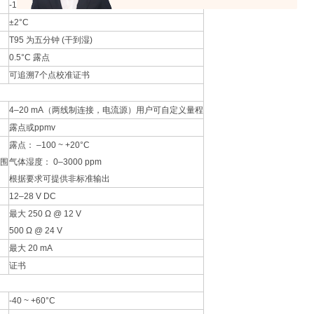
-110 ~ +20°C
±2°C
T95 为五分钟 (干到湿)
0.5°C 露点
可追溯7个点校准证书
4–20 mA（两线制连接，电流源）用户可自定义量程
露点或ppmv
露点： –100 ~ +20°C
围
气体湿度： 0–3000 ppm
根据要求可提供非标准输出
12–28 V DC
最大 250 Ω @ 12 V
500 Ω @ 24 V
最大 20 mA
证书
-40 ~ +60°C