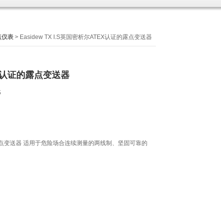
点仪表
> Easidew TX I.S英国密析尔ATEX认证的露点变送器
X认证的露点变送器
6
露点变送器 适用于危险场合连续测量的两线制、坚固可靠的