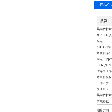
产品介
品牌
英国密析尔
经 ATE
亮点
ATEX FM/
两线制连接
露点， pp
IP66 (NEM
优异的传感
宽量程校验，-
工作温度： -4
快速响应
英国密析尔
常规参数
测量范围