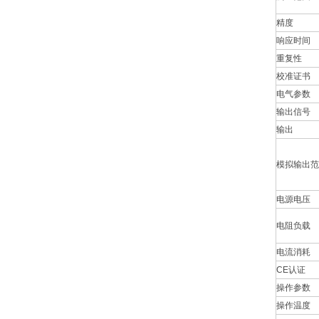
精度
响应时间
重复性
校准证书
电气参数
输出信号
输出
模拟输出范
电源电压
电阻负载
电流消耗
CE认证
操作参数
操作温度