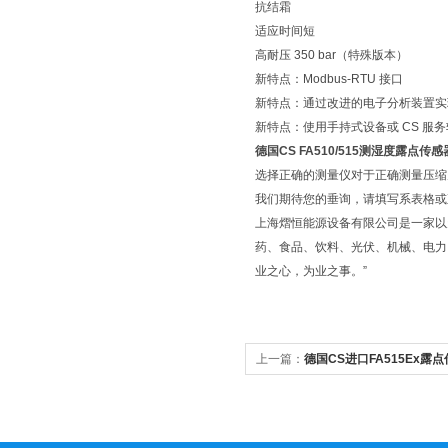
抗结霜
适应时间短
高耐压 350 bar（特殊版本）
新特点：Modbus-RTU 接口
新特点：通过改进的电子分析装置实
新特点：使用手持式设备或 CS 服
德国CS FA510/515测湿度露点传
选择正确的测量仪对于正确测量压缩
我们期待您的垂询，请填写系表格或
上海熠恒能源设备有限公司是一家以
药、食品、饮料、光伏、机械、电力
业之心，为业之事。”
上一篇：
德国CS进口FA515Ex露