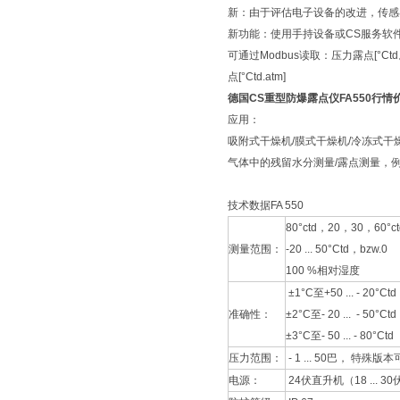
新：由于评估电子设备的改进，传感
新功能：使用手持设备或CS服务软
可通过Modbus读取：压力露点[°Ctd。]
点[°Ctd.atm]
德国CS重型防爆露点仪FA550行情
应用：
吸附式干燥机/膜式干燥机/冷冻式
气体中的残留水分测量/露点测量，例如
技术数据FA 550
80°ctd，20，30，60°c
测量范围：
-20 ... 50°Ctd，bzw.0
100 %相对湿度
±1°C至+50 ... - 20°Ctd
准确性：
±2°C至- 20 ... - 50°Ctd
±3°C至- 50 ... - 80°Ctd
压力范围：
- 1 ... 50巴， 特殊版本可
电源：
24伏直升机（18 ... 3