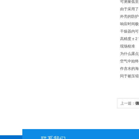
可测量低至 -
由于采用了
外壳的防护
响应时间极
干燥器内可安装
高精度 ± 2 
现场校准
为什么露点
空气中始终
作含水的海
同于被压缩
上一篇：
德