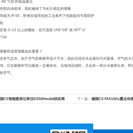
80 °Ctd 的低温露点
内部自动校准，因此确保了为长久稳定的测量
等级为 IP 65，即便在端苛刻的工业条件下也能提供可靠防护
短
 G 1/2 以上的螺纹，也可选装 UNF 5/8″ 或 NPT ½″
°Ctd
测量和湿度测量如此重要？
含有气态水。由于空气的膨胀率远大于水，因此压缩后水会凝结为冷凝液。空气的大
绵。它在膨胀时可以吸收一定量的水。当海绵压缩时，又会有一部分水被挤出来。即
的空气。
国CS智能图表记录仪DS500mobil​供应商
下一篇：
德国CS FA515Ex露点