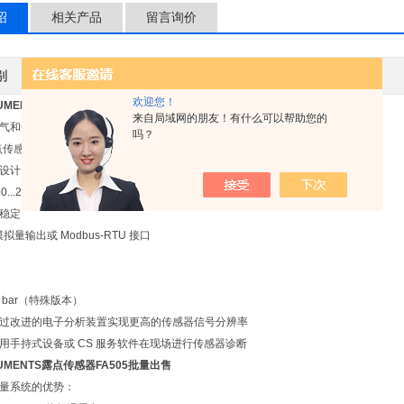
绍
相关产品
留言询价
别
进口
应用领域
欢迎您！
TRUMENTS露点传感器FA505批量出售
来自局域网的朋友！有什么可以帮助您的
气和气体剩余湿度的 OEM 露点传感器
吗？
 露点传感器的特别优势：
设计，适用于干燥设备内的狭小空间
..20° Ctd
稳定
A 模拟量输出或 Modbus-RTU 接口
0 bar（特殊版本）
过改进的电子分析装置实现更高的传感器信号分辨率
用手持式设备或 CS 服务软件在现场进行传感器诊断
TRUMENTS露点传感器FA505批量出售
量系统的优势：