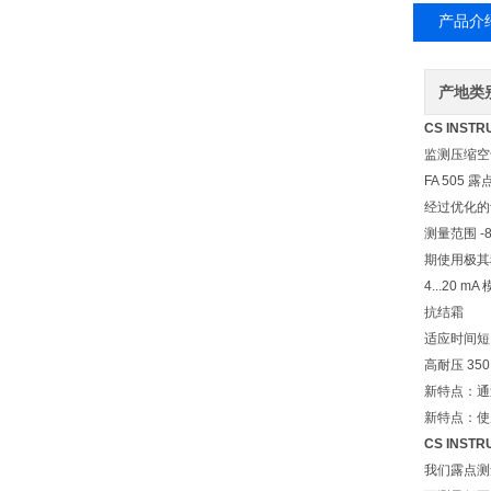
产品介
产地类
CS INS
监测压缩空
FA 505
经过优化的
测量范围 -80.
期使用极其
4...20 m
抗结霜
适应时间短
高耐压 35
新特点：通
新特点：使
CS INS
我们露点测