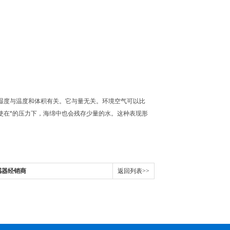
湿度与温度和体积有关。它与量无关。环境空气可以比
使在*的压力下，海绵中也会残存少量的水。这种表现形
传感器经销商
返回列表>>