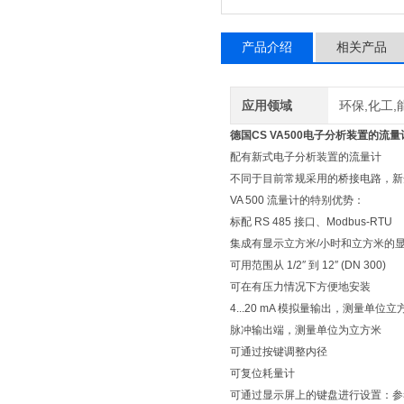
产品介绍
相关产品
应用领域
环保,化工,
德国CS VA500电子分析装置的流
配有新式电子分析装置的流量计
不同于目前常规采用的桥接电路，新开
VA 500 流量计的特别优势：
标配 RS 485 接口、Modbus-RTU
集成有显示立方米/小时和立方米的
可用范围从 1/2″ 到 12″ (DN 300)
可在有压力情况下方便地安装
4...20 mA 模拟量输出，测量单位
脉冲输出端，测量单位为立方米
可通过按键调整内径
可复位耗量计
可通过显示屏上的键盘进行设置：参考条件，