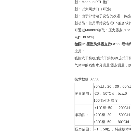
新：Modbus RTU接口
新：以太网接口（可选）
新：由于评估电子设备的改进，传感
新功能：使用手持设备或CS服务软
可通过Modbus读取：压力露点[°Ctd。]
点[°Ctd.atm]
德国CS重型防爆露点仪FA550经销
应用：
吸附式干燥机/膜式干燥机/冷冻式
气体中的残留水分测量/露点测量，例如
技术数据FA 550
80°ctd，20，30，60°c
测量范围：
-20 ... 50°Ctd，bzw.0
100 %相对湿度
±1°C至+50 ... - 20°Ctd
准确性：
±2°C至- 20 ... - 50°Ctd
±3°C至- 50 ... - 80°Ctd
压力范围：
- 1 ... 50巴， 特殊版本可