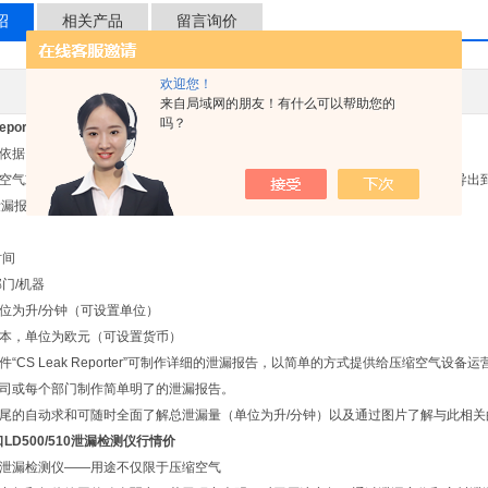
绍
相关产品
留言询价
欢迎您！
其他品牌
应用领域
来自局域网的朋友！有什么可以帮助您的
吗？
eporter -
LD 500/510测量泄漏
据 ISO 50001 创建报告
气或其他气体中发现并保存了泄漏，则在 LD 500/510 中保存以下数据，并在导出到“CS 
的泄漏报告包含以下项目：
时间
部门/机器
位为升/分钟（可设置单位）
本，单位为欧元（可设置货币）
“CS Leak Reporter”可制作详细的泄漏报告，以简单的方式提供给压缩空气设备
司或每个部门制作简单明了的泄漏报告。
尾的自动求和可随时全面了解总泄漏量（单位为升/分钟）以及通过图片了解与此相关
LD500/510泄漏检测仪行情价
泄漏检测仪——用途不仅限于压缩空气