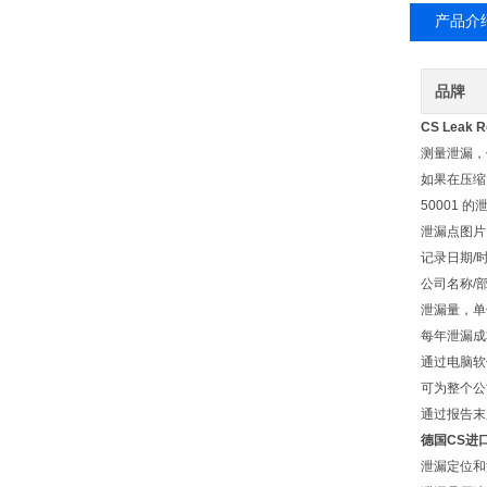
产品介
品牌
CS Leak R
测量泄漏，依
如果在压缩空
50001 
泄漏点图片
记录日期/
公司名称/
泄漏量，单
每年泄漏成
通过电脑软件
可为整个公
通过报告末
德国CS进口
泄漏定位和