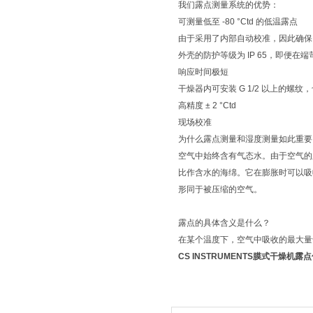
我们露点测量系统的优势：
可测量低至 -80 °Ctd 的低温露点
由于采用了内部自动校准，因此确保
外壳的防护等级为 IP 65，即便
响应时间极短
干燥器内可安装 G 1/2 以上的螺纹，也可选
高精度 ± 2 °Ctd
现场校准
为什么露点测量和湿度测量如此重要
空气中始终含有气态水。由于空气的
比作含水的海绵。它在膨胀时可以吸
形同于被压缩的空气。
露点的具体含义是什么？
在某个温度下，空气中吸收的最大量
CS INSTRUMENTS膜式干燥机露