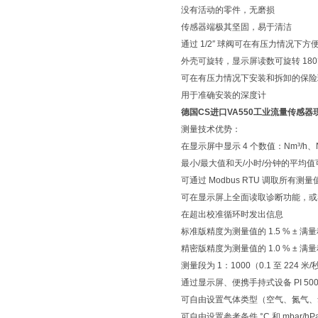
没有活动的零件，无磨损
传感器端极其坚固，易于清洁
通过 1/2″ 球阀可在有压力情况下
外壳可旋转，显示屏读数可旋转 180
可在有压力情况下安装和拆卸的保险
用于准确安装的深度计
德国CS进口VA550工业流量传感器
测量技术优势：
在显示屏中显示 4 个数值：Nm³/h、
最小/最大值和天/小时/分钟的平均
可通过 Modbus RTU 调取所
可在显示屏上全面读取诊断功能，或者
在超出校准循环时发出信息
标准版精度为测量值的 1.5 % ± 满量程
精密版精度为测量值的 1.0 % ± 满量
测量段为 1：1000（0.1 至 224 米/
通过显示屏、便携手持式设备 PI 5
可自由设置气体类型（空气、氮气、
可自由设置参考条件 °C 和 mbar/hP