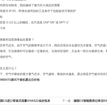
内部自动校准，因此确保了极为长久稳定的测量
等级为 IP 65，即便在端苛刻的工业条件下也能提供可靠防护
短
 G 1/2 以上的螺纹，也可选装 UNF 5/8″ 或 NPT ½″
°Ctd
测量和湿度测量如此重要？
含有气态水。由于空气的膨胀率远大于水，因此压缩后水会凝结为冷凝液。空气的最
海绵。它在膨胀时可以吸收一定量的水。当海绵压缩时，又会有一部分水被挤出来。
缩的空气。
含义是什么？
下，空气中吸收的最大量气态水。空气越热，吸收的水越多。露点便是空气被冷却后
TRUMENTS膜式干燥机露点仪价格
国CS进口管道式流量计VA521低价批发
下一篇：
德国CS智能图表记录仪DS50