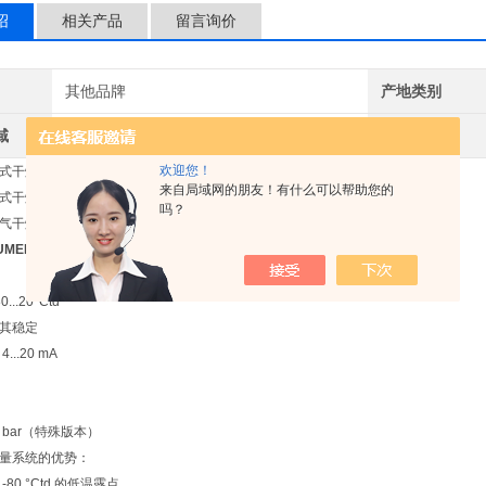
绍
相关产品
留言询价
其他品牌
产地类别
域
环保
欢迎您！
式干燥机和吸附式干燥机的
FA 410 露点测量仪
来自局域网的朋友！有什么可以帮助您的
式干燥机和吸附式干燥机的 FA 410露点测量仪
吗？
气干燥机/造粒干燥机低至 -80°C 的极低露点温度的典型应用。
TRUMENTS膜式干燥机露点仪价格
...20°Ctd
其稳定
..20 mA
0 bar（特殊版本）
量系统的优势：
80 °Ctd 的低温露点