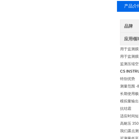
产品介
品牌
应用领
用于监测膜
用于监测膜
监测压缩空
CS INS
特别优势
测量范围 -80
长期使用极
模拟量输出 4.
抗结霜
适应时间短
高耐压 35
我们露点测
可测量低至 -