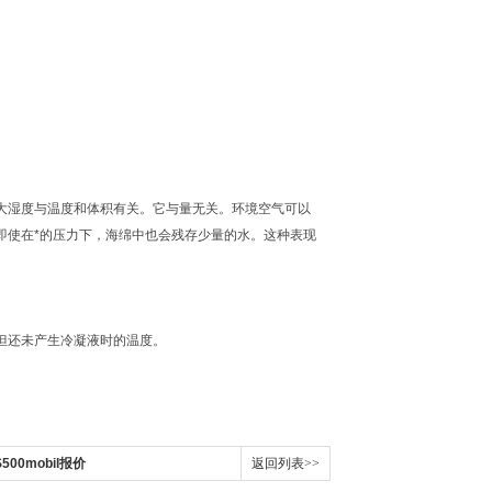
大湿度与温度和体积有关。它与量无关。环境空气可以
即使在*的压力下，海绵中也会残存少量的水。这种表现
但还未产生冷凝液时的温度。
0mobil​报价
返回列表>>