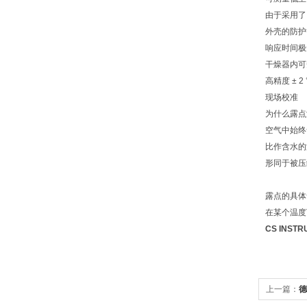
由于采用了
外壳的防护
响应时间极
干燥器内可安装
高精度 ± 2 
现场校准
为什么露点
空气中始终
比作含水的
形同于被压
露点的具体
在某个温度
CS INS
上一篇：
德