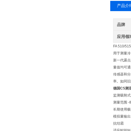
产品介
品牌
应用领
FA 510
用于测量冷冻
新一代露点传
量值均可通
传感器和分
率。如同旧
德国CS测湿
监测吸附式
测量范围 -80
长期使用极
模拟量输出 4.
抗结霜
适应时间短