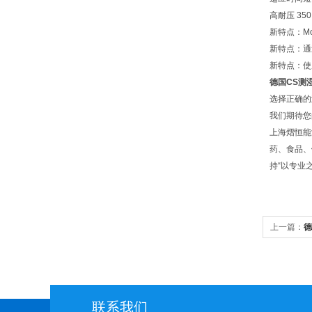
高耐压 35
新特点：Mod
新特点：通
新特点：使
德国CS测湿
选择正确的
我们期待您
上海熠恒能
药、食品、
持“以专业
上一篇：
德
联系我们