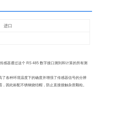
进口
。露点传感器通过这个 RS 485 数字接口测到和计算的所有测
高了各种环境温度下的确度并增强了传感器信号的分辨
霜，因此标配不锈钢烧结帽，防止直接接触杂质颗粒。