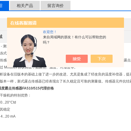
绍
相关产品
留言询价
其他品牌
产地类别
欢迎您！
域
环保
来自局域网的朋友！有什么可以帮助您的
吗？
/515 - 测量吸附式干燥机内部湿度的露点传感器
式干燥机 -80 至 20°Ctd 的湿度
感器另配有常用的 4...20 mA 模拟量输出、RS 485 数字接口 (Modbus-RTU)
过 Modbus 协议调取，如露点、温度、对湿度等。
析设备在旧版本的基础上做了进一步的改进。尤其是集成了经改良的温度补偿器，提
版本一样，新式露点传感器已经表现出了长久稳定且可靠的测量值。传感器元件抗结
度露点传感器FA510/515代理价格
干燥机的特别优势：
...20°Ctd
其稳定
..20 mA