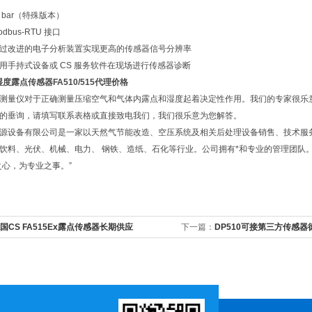
0 bar（特殊版本）
bus-RTU 接口
过改进的电子分析装置实现更高的传感器信号分辨率
用手持式设备或 CS 服务软件在现场进行传感器诊断
度露点传感器FA510/515代理价格
测量仪对于正确测量压缩空气和气体内露点和湿度起着决定性作用。我们的专家很乐
的垂询，请填写联系表格或直接致电我们，我们很乐意为您解答。
源设备有限公司是一家以天然气节能改造、空压系统及相关后处理设备销售、技术服
饮料、光伏、机械、电力、 钢铁、造纸、石化等行业。公司拥有*和专业的管理团队
之心，为专业之事。”
国CS FA515Ex露点传感器长期供应
下一篇：
DP510可接第三方传感器