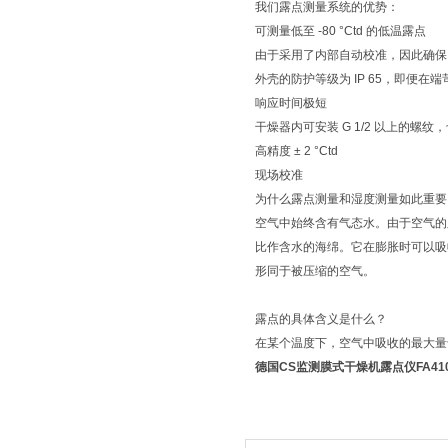
我们露点测量系统的优势：
可测量低至 -80 °Ctd 的低温露点
由于采用了内部自动校准，因此确保
外壳的防护等级为 IP 65，即便
响应时间极短
干燥器内可安装 G 1/2 以上的螺纹，也可选
高精度 ± 2 °Ctd
现场校准
为什么露点测量和湿度测量如此重要
空气中始终含有气态水。由于空气的
比作含水的海绵。它在膨胀时可以吸
形同于被压缩的空气。
露点的具体含义是什么？
在某个温度下，空气中吸收的最大量
德国CS监测膜式干燥机露点仪FA41