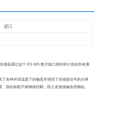
进口
。露点传感器通过这个 RS 485 数字接口测到和计算的所有测
高了各种环境温度下的确度并增强了传感器信号的分辨
霜，因此标配不锈钢烧结帽，防止直接接触杂质颗粒。