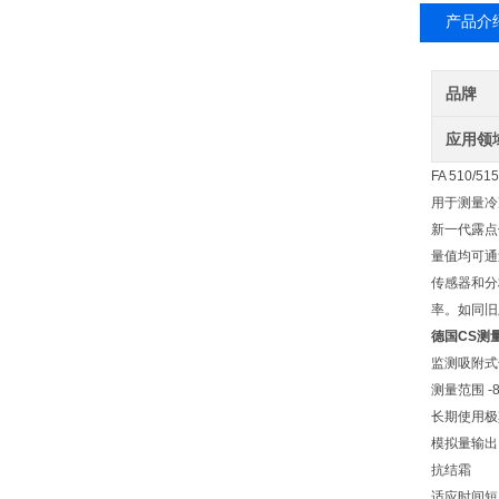
产品介
品牌
应用领
FA 510
用于测量冷冻
新一代露点传
量值均可通
传感器和分
率。如同旧
德国CS测
监测吸附式
测量范围 -80
长期使用极
模拟量输出 4.
抗结霜
适应时间短