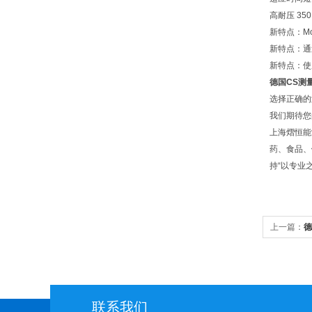
高耐压 35
新特点：Mod
新特点：通
新特点：使
德国CS测
选择正确的
我们期待您
上海熠恒能
药、食品、
持“以专业
上一篇：
德
联系我们