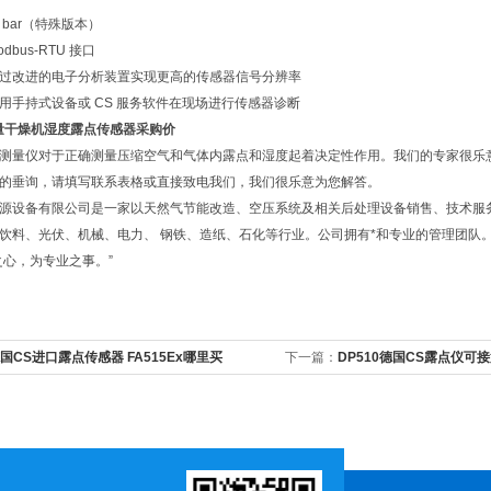
0 bar（特殊版本）
bus-RTU 接口
过改进的电子分析装置实现更高的传感器信号分辨率
用手持式设备或 CS 服务软件在现场进行传感器诊断
量干燥机湿度露点传感器采购价
测量仪对于正确测量压缩空气和气体内露点和湿度起着决定性作用。我们的专家很乐
的垂询，请填写联系表格或直接致电我们，我们很乐意为您解答。
源设备有限公司是一家以天然气节能改造、空压系统及相关后处理设备销售、技术服
饮料、光伏、机械、电力、 钢铁、造纸、石化等行业。公司拥有*和专业的管理团队
之心，为专业之事。”
国CS进口露点传感器 FA515Ex哪里买
下一篇：
DP510德国CS露点仪可