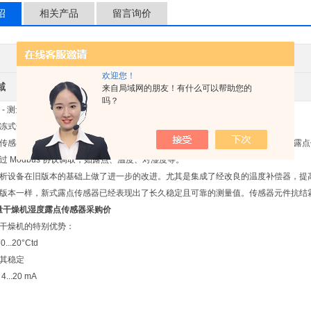
绍
相关产品
留言询价
其他品牌
产地类别
欢迎您！
域
环保
来自局域网的朋友！有什么可以帮助您的
吗？
/515 - 测量吸附式干燥机内部湿度的露点传感器
式干燥机 -80 至 20°Ctd 的湿度
感器另配有常用的 4...20 mA 模拟量输出、RS 485 数字接口 (Modbus-RTU)
过 Modbus 协议调取，如露点、温度、对湿度等。
析设备在旧版本的基础上做了进一步的改进。尤其是集成了经改良的温度补偿器，提
版本一样，新式露点传感器已经表现出了长久稳定且可靠的测量值。传感器元件抗结
量干燥机湿度露点传感器采购价
干燥机的特别优势：
...20°Ctd
其稳定
..20 mA