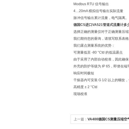
Modbus RTU 信号输出
4…20mA 模拟信号输出实际流量
脉冲信号输出累计流量，电气隔离。 可
德国CS进口VA521管道式流量计多
选择正确的测量仪对于正确测量压缩
我们期待您的垂询，请填写联系表格
我们露点测量系统的优势：
可测量低至 -80 °Ctd 的低温露点
由于采用了内部自动校准，因此确保
外壳的防护等级为 IP 65，即便
响应时间极短
干燥器内可安装 G 1/2 以上的螺纹，也可选
高精度 ± 2 °Ctd
现场校准
上一篇：
VA400德国CS测量压缩