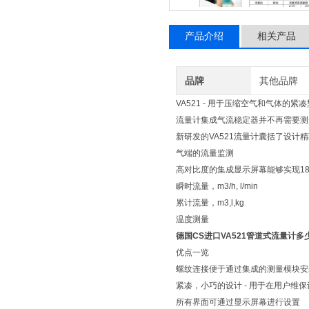
产品介绍
相关产品
品牌
其他品牌
VA521 - 用于压缩空气和气体的紧
流量计集成气流稳定器并不再需要测
新研发的VA521流量计囊括了设计
气端的流量监测
高对比度的集成显示屏幕能够实现1
瞬时流量，m3/h, l/min
累计流量，m3,l,kg
温度测量
德国CS进口VA521管道式流量计多
优点一览
螺纹连接便于通过集成的测量模块安装在现有管道上（
紧凑，小巧的设计 - 用于在用户维
所有界面可通过显示屏幕进行设置