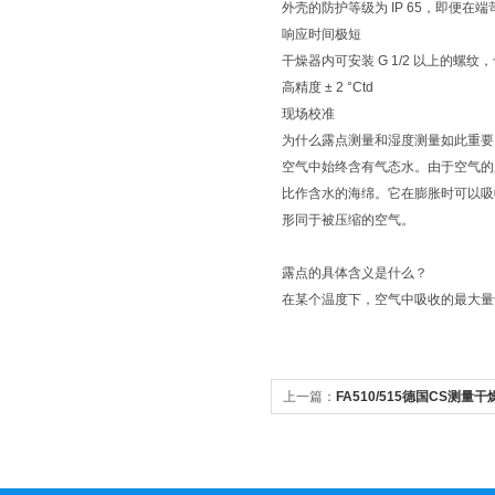
外壳的防护等级为 IP 65，即便
响应时间极短
干燥器内可安装 G 1/2 以上的螺纹，也可选
高精度 ± 2 °Ctd
现场校准
为什么露点测量和湿度测量如此重要
空气中始终含有气态水。由于空气的
比作含水的海绵。它在膨胀时可以吸
形同于被压缩的空气。
露点的具体含义是什么？
在某个温度下，空气中吸收的最大量
上一篇：
FA510/515德国CS测