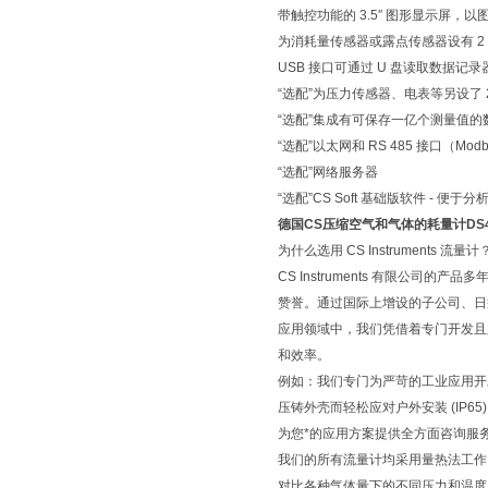
带触控功能的 3.5″ 图形显示屏，
为消耗量传感器或露点传感器设有 2
USB 接口可通过 U 盘读取数据记录
“选配”为压力传感器、电表等另设了 
“选配”集成有可保存一亿个测量值的数
“选配”以太网和 RS 485 接口（Mod
“选配”网络服务器
“选配”CS Soft 基础版软件 - 便于
德国CS压缩空气和气体的耗量计DS4
为什么选用 CS Instruments 流量计
CS Instruments 有限公
赞誉。通过国际上增设的子公司、日
应用领域中，我们凭借着专门开发且
和效率。
例如：我们专门为严苛的工业应用开发
压铸外壳而轻松应对户外安装 (IP65)
为您*的应用方案提供全方面咨询服
我们的所有流量计均采用量热法工作
对比各种气体量下的不同压力和温度