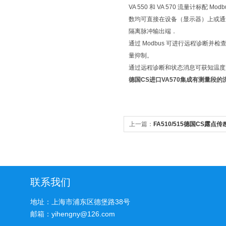
VA 550 和 VA 570 流量计标配 Mo
数均可直接在设备（显示器）上或通过 P
隔离脉冲输出端．
通过 Modbus 可进行远程诊断
量抑制。
通过远程诊断和状态消息可获知温
德国CS进口VA570集成有测量段的
上一篇：
FA510/515德国CS露点
联系我们
地址：上海市浦东区德堡路38号
邮箱：yihengny@126.com