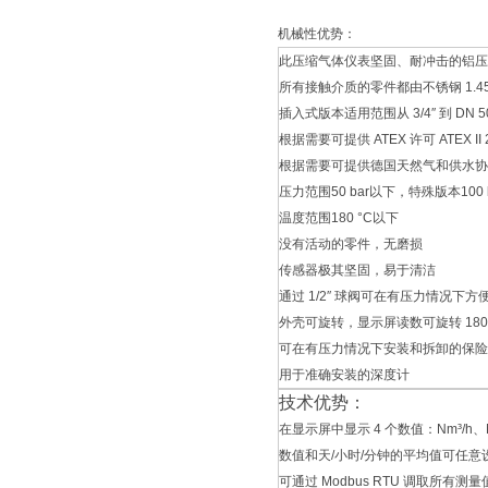
机械性优势：
此压缩气体仪表坚固、耐冲击的铝压铸
所有接触介质的零件都由不锈钢 1.45
插入式版本适用范围从 3/4″ 到 DN 5
根据需要可提供 ATEX 许可 ATEX II 2G 
根据需要可提供德国天然气和供水协会
压力范围50 bar以下，特殊版本100 
温度范围180 °C以下
没有活动的零件，无磨损
传感器极其坚固，易于清洁
通过 1/2″ 球阀可在有压力情况下
外壳可旋转，显示屏读数可旋转 180
可在有压力情况下安装和拆卸的保险
用于准确安装的深度计
技术优势：
在显示屏中显示 4 个数值：Nm³/h、
数值和天/小时/分钟的平均值可任意
可通过 Modbus RTU 调取所